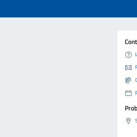
Cont
Prob