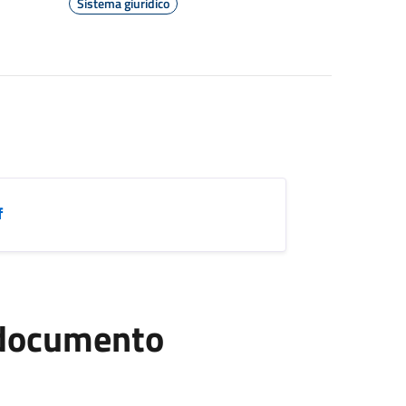
Sistema giuridico
f
l documento