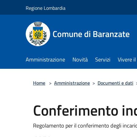
Salta al contenuto principale
Regione Lombardia
Comune di Baranzate
Amministrazione
Novità
Servizi
Vivere 
Home
>
Amministrazione
>
Documenti e dati
Conferimento inc
Regolamento per il conferimento degli incarich