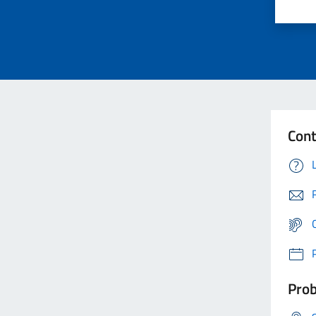
Cont
Prob