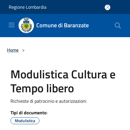
Salta al contenuto principale
Regione Lombardia
Comune di Baranzate
Home
>
Modulistica Cultura e
Tempo libero
Richieste di patrocinio e autorizzazioni
Tipi di documento
:
Modulistica