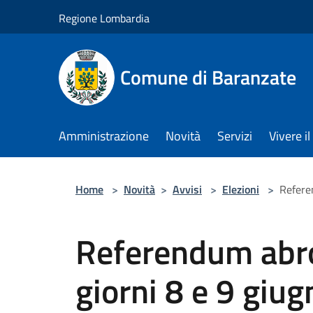
Salta al contenuto principale
Regione Lombardia
Comune di Baranzate
Amministrazione
Novità
Servizi
Vivere 
Home
>
Novità
>
Avvisi
>
Elezioni
>
Refere
Referendum abrog
giorni 8 e 9 giu