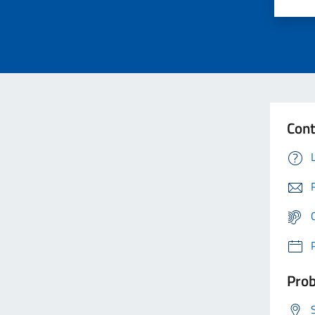
Cont
Prob