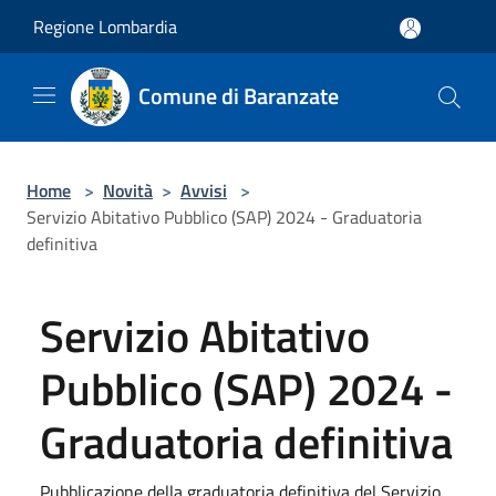
Salta al contenuto principale
Regione Lombardia
Comune di Baranzate
Home
>
Novità
>
Avvisi
>
Servizio Abitativo Pubblico (SAP) 2024 - Graduatoria
definitiva
Servizio Abitativo
Pubblico (SAP) 2024 -
Graduatoria definitiva
Pubblicazione della graduatoria definitiva del Servizio