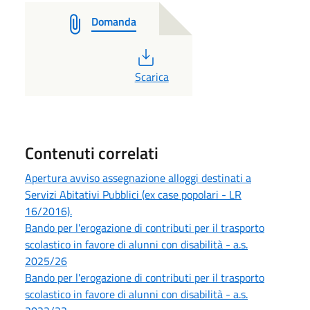
Domanda
PDF
Scarica
Contenuti correlati
Apertura avviso assegnazione alloggi destinati a
Servizi Abitativi Pubblici (ex case popolari - LR
16/2016).
Bando per l'erogazione di contributi per il trasporto
scolastico in favore di alunni con disabilità - a.s.
2025/26
Bando per l'erogazione di contributi per il trasporto
scolastico in favore di alunni con disabilità - a.s.