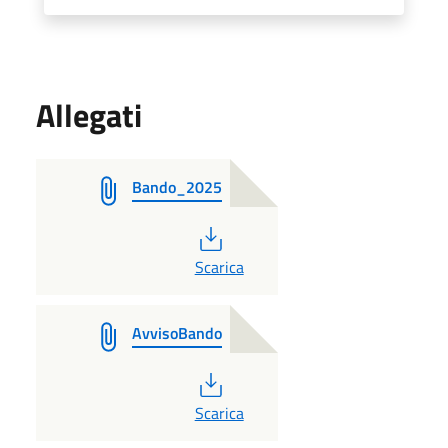
Allegati
Bando_2025
PDF
Scarica
AvvisoBando
PDF
Scarica