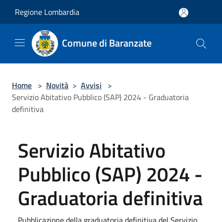
Salta al contenuto principale
Regione Lombardia
Comune di Baranzate
Home
>
Novità
>
Avvisi
>
Servizio Abitativo Pubblico (SAP) 2024 - Graduatoria
definitiva
Servizio Abitativo
Pubblico (SAP) 2024 -
Graduatoria definitiva
Pubblicazione della graduatoria definitiva del Servizio