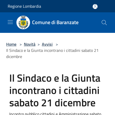
Salta al contenuto principale
Regione Lombardia
Comune di Baranzate
Home
>
Novità
>
Avvisi
>
Il Sindaco e la Giunta incontrano i cittadini sabato 21
dicembre
Il Sindaco e la Giunta
incontrano i cittadini
sabato 21 dicembre
Incontro pubblico cittadini e Amministrazione sabato