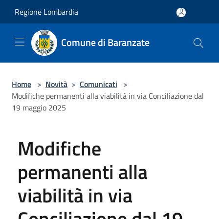
Salta al contenuto principale
Regione Lombardia
Comune di Baranzate
Home
>
Novità
>
Comunicati
>
Modifiche permanenti alla viabilità in via Conciliazione dal
19 maggio 2025
Modifiche
permanenti alla
viabilità in via
Conciliazione dal 19