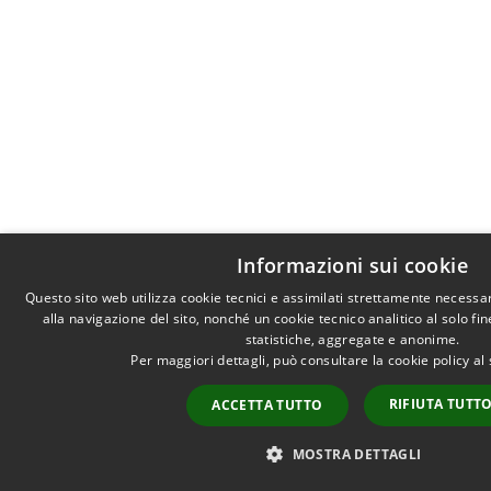
Informazioni sui cookie
Questo sito web utilizza cookie tecnici e assimilati strettamente necessa
alla navigazione del sito, nonché un cookie tecnico analitico al solo fi
statistiche, aggregate e anonime.
Per maggiori dettagli, può consultare la cookie policy a
RIFIUTA TUTT
ACCETTA TUTTO
MOSTRA DETTAGLI