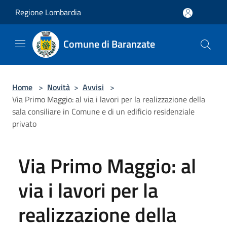
Salta al contenuto principale
Regione Lombardia
Comune di Baranzate
Home
>
Novità
>
Avvisi
>
Via Primo Maggio: al via i lavori per la realizzazione della
sala consiliare in Comune e di un edificio residenziale
privato
Via Primo Maggio: al
via i lavori per la
realizzazione della