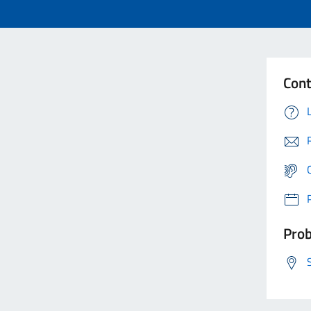
Cont
Prob