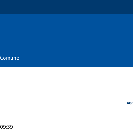
il Comune
Ved
 09:39