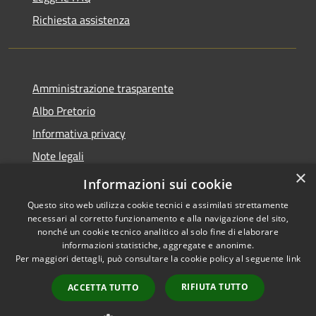
Richiesta assistenza
Amministrazione trasparente
Albo Pretorio
Informativa privacy
Note legali
×
Dichiarazione di accessibilità
Informazioni sui cookie
Questo sito web utilizza cookie tecnici e assimilati strettamente
necessari al corretto funzionamento e alla navigazione del sito,
nonché un cookie tecnico analitico al solo fine di elaborare
informazioni statistiche, aggregate e anonime.
RSS
Copyright © 2026 • Comune di
Per maggiori dettagli, può consultare la cookie policy al seguente
link
Accessibilità
Baranzate • Powered by
Privacy
Municipium
Accesso
•
RIFIUTA TUTTO
ACCETTA TUTTO
Cookie
redazione