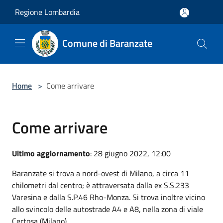
Salta al contenuto principale
Regione Lombardia
Comune di Baranzate
Home
>
Come arrivare
Come arrivare
Ultimo aggiornamento
: 28 giugno 2022, 12:00
Baranzate si trova a nord-ovest di Milano, a circa 11
chilometri dal centro; è attraversata dalla ex S.S.233
Varesina e dalla S.P.46 Rho-Monza. Si trova inoltre vicino
allo svincolo delle autostrade A4 e A8, nella zona di viale
Certosa (Milano).