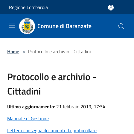
Salta al contenuto principale
Regione Lombardia
Comune di Baranzate
Home
>
Protocollo e archivio - Cittadini
Protocollo e archivio -
Cittadini
Ultimo aggiornamento
: 21 febbraio 2019, 17:34
Manuale di Gestione
Lettera consegna documenti da protocollare