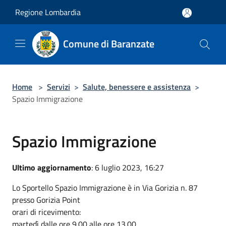
Salta al contenuto principale
Regione Lombardia
Comune di Baranzate
Home
>
Servizi
>
Salute, benessere e assistenza
>
Spazio Immigrazione
Spazio Immigrazione
Ultimo aggiornamento
: 6 luglio 2023, 16:27
Lo Sportello Spazio Immigrazione è in Via Gorizia n. 87
presso Gorizia Point
orari di ricevimento:
martedì dalle ore 9.00 alle ore 13.00