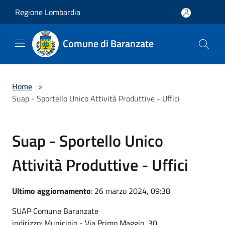
Salta al contenuto principale
Regione Lombardia
Comune di Baranzate
Home
>
Suap - Sportello Unico Attività Produttive - Uffici
Suap - Sportello Unico
Attività Produttive - Uffici
Ultimo aggiornamento
: 26 marzo 2024, 09:38
SUAP Comune Baranzate
indirizzo: Municipio - Via Primo Maggio, 30