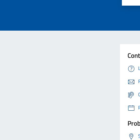
Cont
Prob