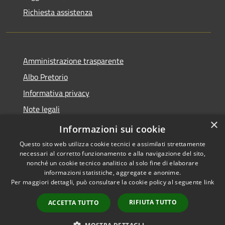
Richiesta assistenza
Amministrazione trasparente
Albo Pretorio
Informativa privacy
Note legali
×
Dichiarazione di accessibilità
Informazioni sui cookie
Questo sito web utilizza cookie tecnici e assimilati strettamente
necessari al corretto funzionamento e alla navigazione del sito,
nonché un cookie tecnico analitico al solo fine di elaborare
informazioni statistiche, aggregate e anonime.
RSS
Copyright © 2026 • Comune di
Per maggiori dettagli, può consultare la cookie policy al seguente
link
Accessibilità
Baranzate • Powered by
Privacy
Municipium
Accesso
•
RIFIUTA TUTTO
ACCETTA TUTTO
Cookie
redazione
Mappa del sito