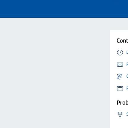
Cont
Prob