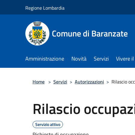
Salta al contenuto principale
Regione Lombardia
Comune di Baranzate
Amministrazione
Novità
Servizi
Vivere 
Home
>
Servizi
>
Autorizzazioni
>
Rilascio oc
Rilascio occupaz
Servizio attivo
Richieste di occupazione