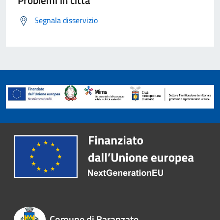
Problemi in città
Segnala disservizio
Comune di Baranzate