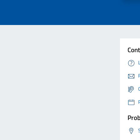
Cont
Prob