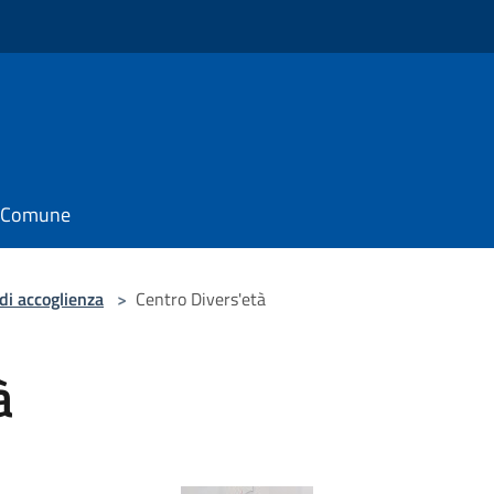
il Comune
di accoglienza
>
Centro Divers'età
à