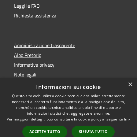
Leggi le FAQ
Richiesta assistenza
Amministrazione trasparente
Albo Pretorio
Informativa privacy
Note legali
×
Dichiarazione di accessibilità
Informazioni sui cookie
Questo sito web utilizza cookie tecnici e assimilati strettamente
necessari al corretto funzionamento e alla navigazione del sito,
nonché un cookie tecnico analitico al solo fine di elaborare
informazioni statistiche, aggregate e anonime.
RSS
Copyright © 2026 • Comune di
Per maggiori dettagli, può consultare la cookie policy al seguente
link
Accessibilità
Baranzate • Powered by
Privacy
Municipium
Accesso
•
RIFIUTA TUTTO
ACCETTA TUTTO