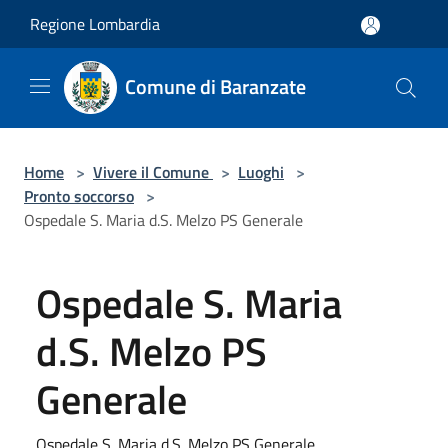
Salta al contenuto principale
Regione Lombardia
Comune di Baranzate
Home
>
Vivere il Comune
>
Luoghi
>
Pronto soccorso
>
Ospedale S. Maria d.S. Melzo PS Generale
Ospedale S. Maria
d.S. Melzo PS
Generale
Ospedale S. Maria d.S. Melzo PS Generale