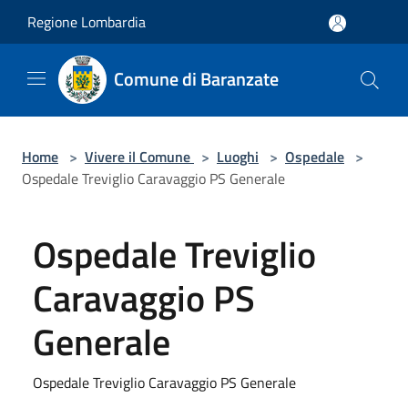
Salta al contenuto principale
Regione Lombardia
Comune di Baranzate
Home
>
Vivere il Comune
>
Luoghi
>
Ospedale
>
Ospedale Treviglio Caravaggio PS Generale
Ospedale Treviglio
Caravaggio PS
Generale
Ospedale Treviglio Caravaggio PS Generale