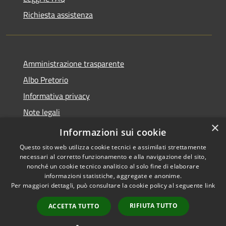
Richiesta assistenza
Amministrazione trasparente
Albo Pretorio
Informativa privacy
Note legali
×
Dichiarazione di accessibilità
Informazioni sui cookie
Questo sito web utilizza cookie tecnici e assimilati strettamente
necessari al corretto funzionamento e alla navigazione del sito,
nonché un cookie tecnico analitico al solo fine di elaborare
informazioni statistiche, aggregate e anonime.
RSS
Copyright © 2026 • Comune di
Per maggiori dettagli, può consultare la cookie policy al seguente
link
Accessibilità
Baranzate • Powered by
Privacy
Municipium
Accesso
•
RIFIUTA TUTTO
ACCETTA TUTTO
Cookie
redazione