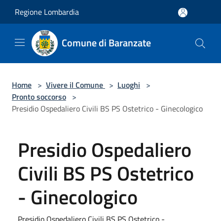
Salta al contenuto principale
Regione Lombardia
Comune di Baranzate
Home
>
Vivere il Comune
>
Luoghi
>
Pronto soccorso
>
Presidio Ospedaliero Civili BS PS Ostetrico - Ginecologico
Presidio Ospedaliero
Civili BS PS Ostetrico
- Ginecologico
Presidio Ospedaliero Civili BS PS Ostetrico -