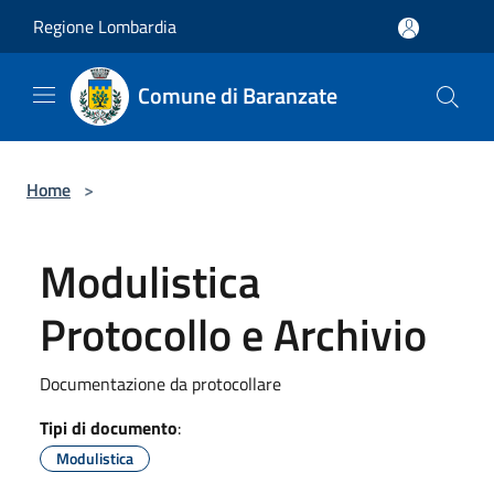
Salta al contenuto principale
Regione Lombardia
Comune di Baranzate
Home
>
Modulistica
Protocollo e Archivio
Documentazione da protocollare
Tipi di documento
:
Modulistica