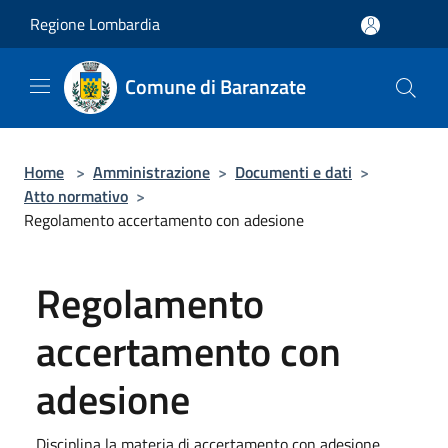
Salta al contenuto principale
Regione Lombardia
Comune di Baranzate
Home
>
Amministrazione
>
Documenti e dati
>
Atto normativo
>
Regolamento accertamento con adesione
Regolamento
accertamento con
adesione
Disciplina la materia di accertamento con adesione