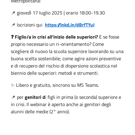
Metropolitana:
📌 giovedì 17 luglio 2025 | orario 18.00-19.30
📌 Iscrizioni qui
https://lnkd.in/dBrfTYuJ
❓
Figlio/a in crisi all’inizio delle superiori?
E se fosse
proprio necessario un ri-orientamento? Come
scegliere di nuovo la scuola superiore lavorando su una
buona scelta sostenibile; come agire azioni preventive
e di recupero del rischio di dispersione scolastica nel
biennio delle superiori: metodi e strumenti.
✨ Libero e gratuito, sincrono su MS Teams.
📌 per
genitori d
i figli in prima (o seconda) superiore e
in crisi. Il webinar è aperto anche ai genitori degli
alunni delle medie (2° anno).