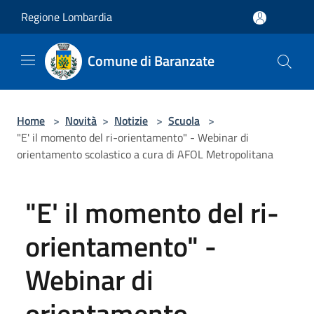
Salta al contenuto principale
Regione Lombardia
Comune di Baranzate
Home
>
Novità
>
Notizie
>
Scuola
>
"E' il momento del ri-orientamento" - Webinar di
orientamento scolastico a cura di AFOL Metropolitana
"E' il momento del ri-
orientamento" -
Webinar di
orientamento