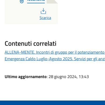
PDF
Scarica
Contenuti correlati
ALLENA-MENTE. Incontri di gruppo per il potenziamento c
Emergenza Caldo Luglio-Agosto 2025. Servizi per gli anzia
Ultimo aggiornamento
: 28 giugno 2024, 13:43