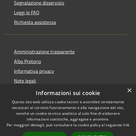
Segnalazione disservizio
Leggi le FAQ
Richiesta assistenza
Amministrazione trasparente
Albo Pretorio
Informativa privacy
Note legali
×
Dichiarazione di accessibilità
Informazioni sui cookie
Questo sito web utilizza cookie tecnici e assimilati strettamente
necessari al corretto funzionamento e alla navigazione del sito,
nonché un cookie tecnico analitico al solo fine di elaborare
informazioni statistiche, aggregate e anonime.
RSS
Copyright © 2026 • Comune di
Per maggiori dettagli, può consultare la cookie policy al seguente
link
Accessibilità
Baranzate • Powered by
Privacy
Municipium
Accesso
•