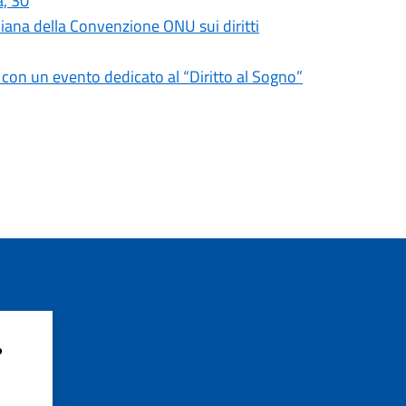
a, 30
liana della Convenzione ONU sui diritti
i con un evento dedicato al “Diritto al Sogno”
?