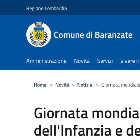
Salta al contenuto principale
Regione Lombardia
Comune di Baranzate
Amministrazione
Novità
Servizi
Vivere 
Home
>
Novità
>
Notizie
>
Giornata mondiale 
Giornata mondiale
dell'Infanzia e d