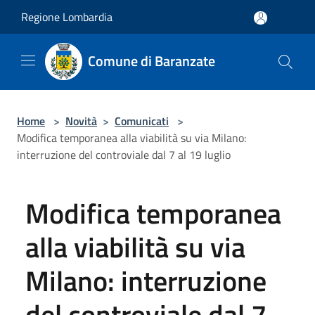
Salta al contenuto principale
Regione Lombardia
Comune di Baranzate
Home
>
Novità
>
Comunicati
>
Modifica temporanea alla viabilità su via Milano:
interruzione del controviale dal 7 al 19 luglio
Modifica temporanea
alla viabilità su via
Milano: interruzione
del controviale dal 7