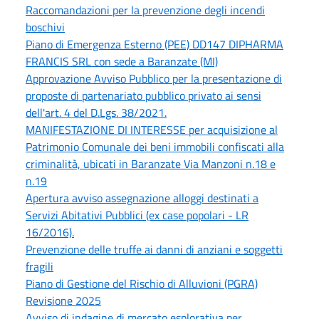
Raccomandazioni per la prevenzione degli incendi
boschivi
Piano di Emergenza Esterno (PEE) DD147 DIPHARMA
FRANCIS SRL con sede a Baranzate (MI)
Approvazione Avviso Pubblico per la presentazione di
proposte di partenariato pubblico privato ai sensi
dell'art. 4 del D.Lgs. 38/2021.
MANIFESTAZIONE DI INTERESSE per acquisizione al
Patrimonio Comunale dei beni immobili confiscati alla
criminalità, ubicati in Baranzate Via Manzoni n.18 e
n.19
Apertura avviso assegnazione alloggi destinati a
Servizi Abitativi Pubblici (ex case popolari - LR
16/2016).
Prevenzione delle truffe ai danni di anziani e soggetti
fragili
Piano di Gestione del Rischio di Alluvioni (PGRA)
Revisione 2025
Avviso di indagine di mercato esplorativa per