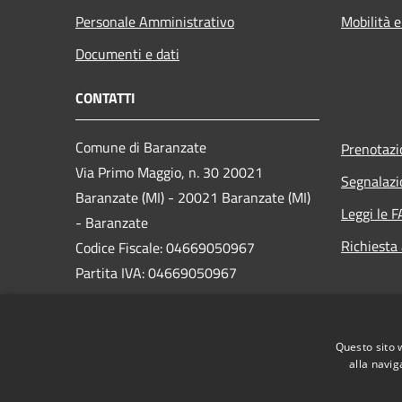
Personale Amministrativo
Mobilità e
Documenti e dati
CONTATTI
Comune di Baranzate
Prenotaz
Via Primo Maggio, n. 30 20021
Segnalazi
Baranzate (MI) - 20021 Baranzate (MI)
Leggi le 
- Baranzate
Richiesta
Codice Fiscale: 04669050967
Partita IVA: 04669050967
PEC:
protocollo@pec.comune.baranzate.mi.it
Questo sito 
Centralino Unico: 02-91246901
alla navig