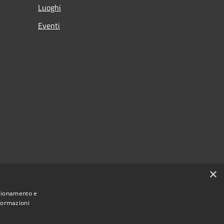
Luoghi
Eventi
×
nzionamento e
nformazioni