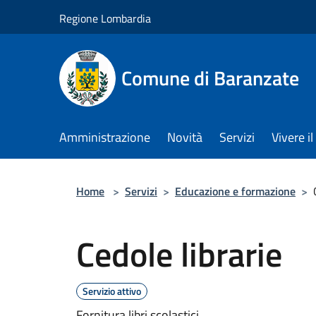
Salta al contenuto principale
Regione Lombardia
Comune di Baranzate
Amministrazione
Novità
Servizi
Vivere 
Home
>
Servizi
>
Educazione e formazione
>
Cedole librarie
Servizio attivo
Fornitura libri scolastici