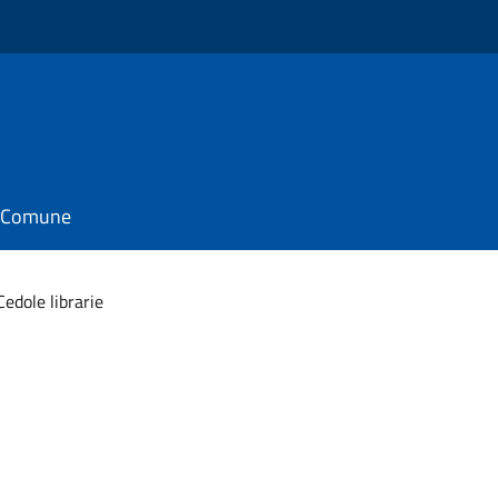
il Comune
Cedole librarie