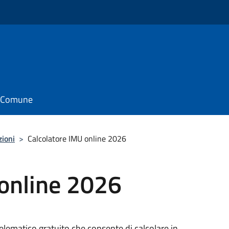
il Comune
zioni
>
Calcolatore IMU online 2026
 online 2026
elematico gratuito che consente di calcolare in