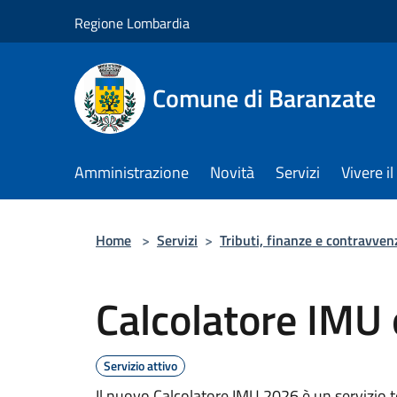
Salta al contenuto principale
Regione Lombardia
Comune di Baranzate
Amministrazione
Novità
Servizi
Vivere 
Home
>
Servizi
>
Tributi, finanze e contravven
Calcolatore IMU
Servizio attivo
Il nuovo Calcolatore IMU 2026 è un servizio t