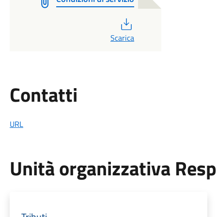
PDF
Scarica
Utili
Contatti
URL
Unità organizzativa Res
Tributi