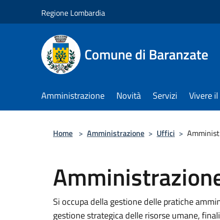
Salta al contenuto principale
Regione Lombardia
Comune di Baranzate
Amministrazione
Novità
Servizi
Vivere 
Home
>
Amministrazione
>
Uffici
>
Amministr
Amministrazione
Si occupa della gestione delle pratiche ammini
gestione strategica delle risorse umane, finaliz