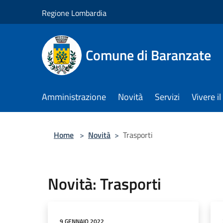
Salta al contenuto principale
Regione Lombardia
Comune di Baranzate
Amministrazione
Novità
Servizi
Vivere 
Home
>
Novità
>
Trasporti
Novità: Trasporti
9 GENNAIO 2022