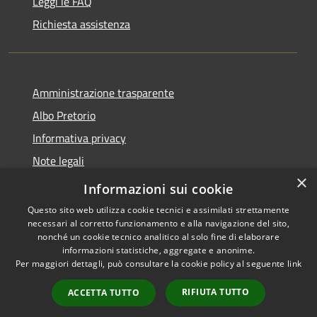
Leggi le FAQ
Richiesta assistenza
Amministrazione trasparente
Albo Pretorio
Informativa privacy
Note legali
×
Dichiarazione di accessibilità
Informazioni sui cookie
Questo sito web utilizza cookie tecnici e assimilati strettamente
necessari al corretto funzionamento e alla navigazione del sito,
nonché un cookie tecnico analitico al solo fine di elaborare
informazioni statistiche, aggregate e anonime.
RSS
Copyright © 2026 • Comune di
Per maggiori dettagli, può consultare la cookie policy al seguente
link
Accessibilità
Baranzate • Powered by
Privacy
Municipium
Accesso
•
RIFIUTA TUTTO
ACCETTA TUTTO
Cookie
redazione